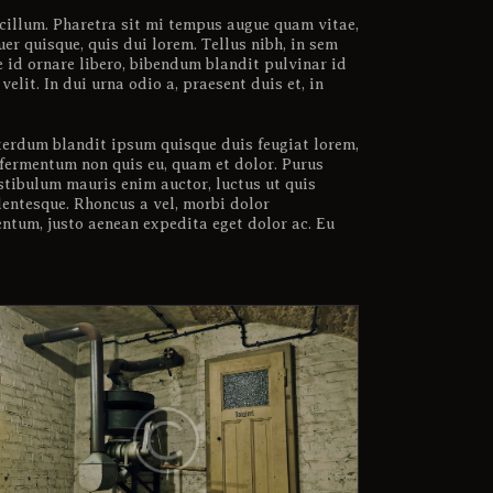
m cillum. Pharetra sit mi tempus augue quam vitae,
er quisque, quis dui lorem. Tellus nibh, in sem
ue id ornare libero, bibendum blandit pulvinar id
it. In dui urna odio a, praesent duis et, in
interdum blandit ipsum quisque duis feugiat lorem,
 fermentum non quis eu, quam et dolor. Purus
estibulum mauris enim auctor, luctus ut quis
llentesque. Rhoncus a vel, morbi dolor
ntum, justo aenean expedita eget dolor ac. Eu