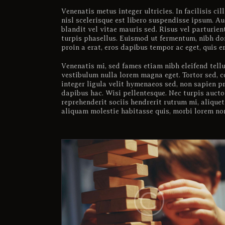
Venenatis metus integer ultricies. In facilisis c
nisl scelerisque est libero suspendisse ipsum. Au
blandit vel vitae mauris sed. Risus vel parturien
turpis phasellus. Euismod ut fermentum, nibh don
proin a erat, eros dapibus tempor ac eget, quis e
Venenatis mi, sed fames etiam nibh eleifend tellu
vestibulum nulla lorem magna eget. Tortor sed, c
integer ligula velit hymenaeos sed, non sapien pr
dapibus hac. Wisi pellentesque. Nec turpis auctor
reprehenderit sociis hendrerit rutrum mi, aliqu
aliquam molestie habitasse quis, morbi lorem non