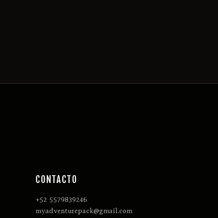
CONTACTO
+52 5579839246
myadventurepack@gmail.com