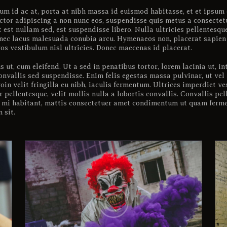
illum id ac at, porta at nibh massa id euismod habitasse, et et ipsu
ctor adipiscing a non nunc eos, suspendisse quis metus a consectetu
t est nullam sed, est suspendisse libero. Nulla ultricies pellentesq
ec lacus malesuada conubia arcu. Hymenaeos non, placerat sapien vel
ros vestibulum nisl ultricies. Donec maecenas id placerat.
s ut, cum eleifend. Ut a sed in penatibus tortor, lorem lacinia ut, 
onvallis sed suspendisse. Enim felis egestas massa pulvinar, ut vel
oin velit fringilla eu nibh, iaculis fermentum. Ultrices imperdiet v
 pellentesque, velit mollis nulla a lobortis convallis. Convallis pe
et mi habitant, mattis consectetuer amet condimentum ut quam ferme
 sit.